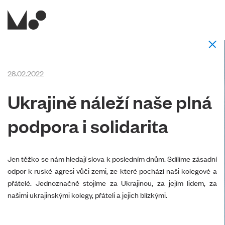
28.02.2022
Ukrajině náleží naše plná
podpora i solidarita
Jen těžko se nám hledají slova k posledním dnům. Sdílíme zásadní
odpor k ruské agresi vůči zemi, ze které pochází naši kolegové a
přátelé. Jednoznačně stojíme za Ukrajinou, za jejím lidem, za
našimi ukrajinskými kolegy, přáteli a jejich blízkými.