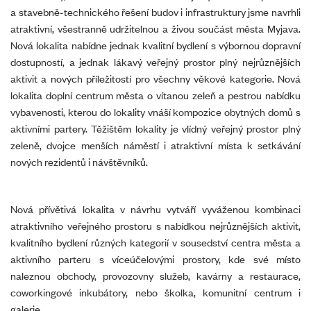
a stavebně-technického řešení budov i infrastruktury jsme navrhli
atraktivní, všestranně udržitelnou a živou součást města Myjava.
Nová lokalita nabídne jednak kvalitní bydlení s výbornou dopravní
dostupností, a jednak lákavý veřejný prostor plný nejrůznějších
aktivit a nových příležitostí pro všechny věkové kategorie. Nová
lokalita doplní centrum města o vítanou zeleň a pestrou nabídku
vybavenosti, kterou do lokality vnáší kompozice obytných domů s
aktivními partery. Těžištěm lokality je vlídný veřejný prostor plný
zeleně, dvojce menších náměstí i atraktivní místa k setkávání
nových rezidentů i návštěvníků.
Nová přívětivá lokalita v návrhu vytváří vyváženou kombinaci
atraktivního veřejného prostoru s nabídkou nejrůznějších aktivit,
kvalitního bydlení různých kategorií v sousedství centra města a
aktivního parteru s víceúčelovými prostory, kde své místo
naleznou obchody, provozovny služeb, kavárny a restaurace,
coworkingové inkubátory, nebo školka, komunitní centrum i
galerie.