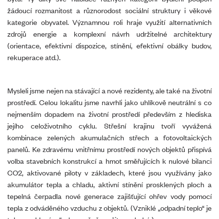
žádoucí rozmanitost a různorodost sociální struktury i věkové
kategorie obyvatel. Významnou roli hraje využití alternativních
zdrojů energie a komplexní návrh udržitelné architektury
(orientace, efektivní dispozice, stínění, efektivní obálky budov,
rekuperace atd.).
Mysleli jsme nejen na stávající a nové rezidenty, ale také na životní
prostředí. Celou lokalitu jsme navrhli jako uhlíkově neutrální s co
nejmenším dopadem na životní prostředí především z hlediska
jejího celoživotního cyklu. Střešní krajinu tvoří vyvážená
kombinace zelených akumulačních střech a fotovoltaických
panelů. Ke zdravému vnitřnímu prostředí nových objektů přispívá
volba stavebních konstrukcí a hmot směřujících k nulové bilanci
CO2, aktivované piloty v základech, které jsou využívány jako
akumulátor tepla a chladu, aktivní stínění prosklených ploch a
tepelná čerpadla nové generace zajišťující ohřev vody pomocí
tepla z odváděného vzduchu z objektů. (Vzniklé „odpadní teplo“ je