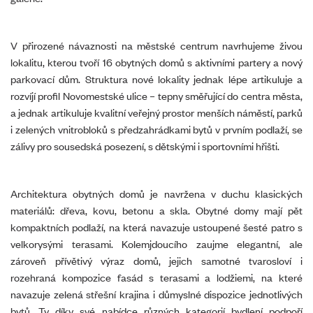
V přirozené návaznosti na městské centrum navrhujeme živou
lokalitu, kterou tvoří 16 obytných domů s aktivními partery a nový
parkovací dům. Struktura nové lokality jednak lépe artikuluje a
rozvíjí profil Novomestské ulice – tepny směřující do centra města,
a jednak artikuluje kvalitní veřejný prostor menších náměstí, parků
i zelených vnitrobloků s předzahrádkami bytů v prvním podlaží, se
zálivy pro sousedská posezení, s dětskými i sportovními hřišti.
Architektura obytných domů je navržena v duchu klasických
materiálů: dřeva, kovu, betonu a skla. Obytné domy mají pět
kompaktních podlaží, na která navazuje ustoupené šesté patro s
velkorysými terasami. Kolemjdoucího zaujme elegantní, ale
zároveň přívětivý výraz domů, jejich samotné tvarosloví i
rozehraná kompozice fasád s terasami a lodžiemi, na které
navazuje zelená střešní krajina i důmyslné dispozice jednotlivých
bytů. Ty díky své nabídce různých kategorií bydlení podpoří