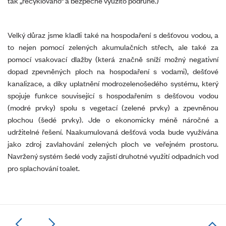
tak „recyklováno“ a bezpečně využito podruhé.)
Velký důraz jsme kladli také na hospodaření s dešťovou vodou, a
to nejen pomocí zelených akumulačních střech, ale také za
pomocí vsakovací dlažby (která značně sníží možný negativní
dopad zpevněných ploch na hospodaření s vodami), dešťové
kanalizace, a díky uplatnění modrozelenošedého systému, který
spojuje funkce související s hospodařením s dešťovou vodou
(modré prvky) spolu s vegetací (zelené prvky) a zpevněnou
plochou (šedé prvky). Jde o ekonomicky méně náročné a
udržitelné řešení. Naakumulovaná dešťová voda bude využívána
jako zdroj zavlahování zelených ploch ve veřejném prostoru.
Navržený systém šedé vody zajistí druhotné využití odpadních vod
pro splachování toalet.